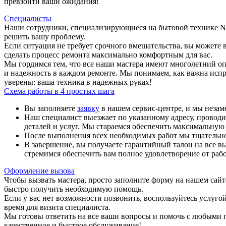
превзойти ваши ожидания!
Специалисты
Наши сотрудники, специализирующиеся на бытовой технике Ne
решить вашу проблему.
Если ситуация не требует срочного вмешательства, вы можете 
сделать процесс ремонта максимально комфортным для вас.
Мы гордимся тем, что все наши мастера имеют многолетний опы
и надежность в каждом ремонте. Мы понимаем, как важна испр
уверены: ваша техника в надежных руках!
Схема работы в 4 простых шага
Вы заполняете
заявку
в нашем сервис-центре, и мы незам
Наш специалист выезжает по указанному адресу, провод
деталей и услуг. Мы стараемся обеспечить максимальную п
После выполнения всех необходимых работ мы тщательно 
В завершение, вы получаете гарантийный талон на все в
стремимся обеспечить вам полное удовлетворение от рабо
Оформление вызова
Чтобы вызвать мастера, просто заполните форму на нашем сай
быстро получить необходимую помощь.
Если у вас нет возможности позвонить, воспользуйтесь услуго
время для визита специалиста.
Мы готовы ответить на все ваши вопросы и помочь с любыми п
качественное и быстрое обслуживание!