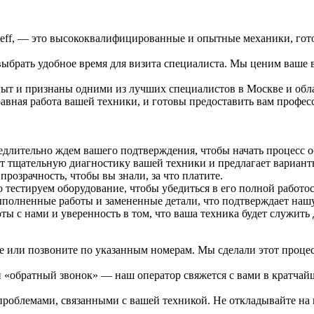
ff, — это высококвалифицированные и опытные механики, готов
выбрать удобное время для визита специалиста. Мы ценим ваше 
т и признаны одними из лучших специалистов в Москве и област
авная работа вашей техники, и готовы предоставить вам профе
едлительно ждем вашего подтверждения, чтобы начать процесс 
ит тщательную диагностику вашей техники и предлагает вариан
розрачность, чтобы вы знали, за что платите.
тестируем оборудование, чтобы убедиться в его полной работо
ыполненные работы и замененные детали, что подтверждает нашу
ты с нами и уверенность в том, что ваша техника будет служить 
те или позвоните по указанным номерам. Мы сделали этот проце
й «обратный звонок» — наш оператор свяжется с вами в кратчай
роблемами, связанными с вашей техникой. Не откладывайте на 