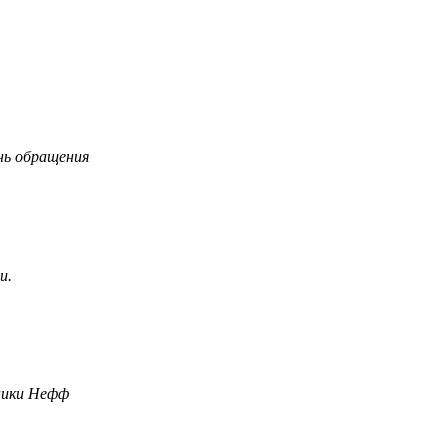
нь обращения
и.
ники Нефф