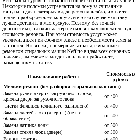
Есть разный уровень сложности починки стиральных машин.
Некоторые поломки устраняются на дому за считанные
минуты, а для некоторых видов ремонта необходим почти
полный разбор деталей корпуса, и в этом случае машинку
лучше доставить в мастерскую. Поэтому, без точной
диагностики, ни один мастер не назовет вам окончательную
стоимость ремонта. При этом стоимость услуг может
увеличиваться при срочном заказе и необходимости замены
запчастей. Но все же, примерные затраты, связанные с
ремонтом стиральных машин Neff по видам всех основных
поломок, вы сможете увидеть в нашем прайс-листе,
размещенном на сайте.
Стоимость в
Наименование работы
рублях
Мелкий ремонт (без разборки стиральной машины)
Замена ручки дверцы загрузочного люка,
от 400
крючка двери загрузочного люка
Чистка фильтров (сливного, заливного)
от 400
Замена частей люка (дверцы) (петли,
от 500
обрамление)
Замена датчика воды
от 500
Замена стекла люка (двери)
от 300
Ремонт дозатора
от 400