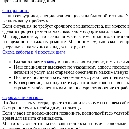
превзойти ваши ожидания!
Специалисты
Наши сотрудники, специализирующиеся на бытовой технике Ne
решить вашу проблему.
Если ситуация не требует срочного вмешательства, вы можете 
сделать процесс ремонта максимально комфортным для вас.
Мы гордимся тем, что все наши мастера имеют многолетний опы
и надежность в каждом ремонте. Мы понимаем, как важна испр
уверены: ваша техника в надежных руках!
Схема работы в 4 простых шага
Вы заполняете
заявку
в нашем сервис-центре, и мы незам
Наш специалист выезжает по указанному адресу, провод
деталей и услуг. Мы стараемся обеспечить максимальную п
После выполнения всех необходимых работ мы тщательно 
В завершение, вы получаете гарантийный талон на все в
стремимся обеспечить вам полное удовлетворение от рабо
Оформление вызова
Чтобы вызвать мастера, просто заполните форму на нашем сай
быстро получить необходимую помощь.
Если у вас нет возможности позвонить, воспользуйтесь услуго
время для визита специалиста.
Мы готовы ответить на все ваши вопросы и помочь с любыми п
качественное и быстрое обслуживание!