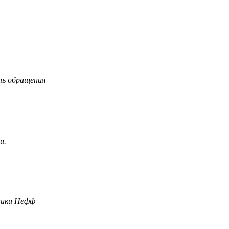
нь обращения
и.
ники Нефф