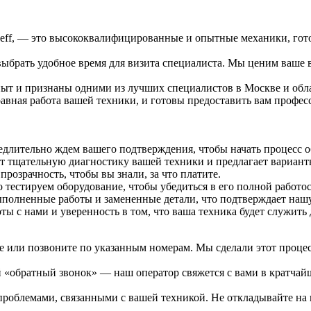
ff, — это высококвалифицированные и опытные механики, готов
выбрать удобное время для визита специалиста. Мы ценим ваше 
т и признаны одними из лучших специалистов в Москве и област
авная работа вашей техники, и готовы предоставить вам профе
едлительно ждем вашего подтверждения, чтобы начать процесс 
ит тщательную диагностику вашей техники и предлагает вариан
розрачность, чтобы вы знали, за что платите.
тестируем оборудование, чтобы убедиться в его полной работо
ыполненные работы и замененные детали, что подтверждает нашу
ты с нами и уверенность в том, что ваша техника будет служить 
те или позвоните по указанным номерам. Мы сделали этот проце
й «обратный звонок» — наш оператор свяжется с вами в кратчай
роблемами, связанными с вашей техникой. Не откладывайте на 