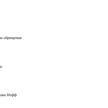
нь обращения
и.
ники Нефф