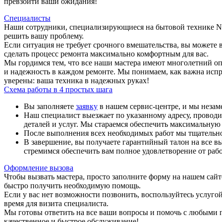
превзойти ваши ожидания!
Специалисты
Наши сотрудники, специализирующиеся на бытовой технике Ne
решить вашу проблему.
Если ситуация не требует срочного вмешательства, вы можете 
сделать процесс ремонта максимально комфортным для вас.
Мы гордимся тем, что все наши мастера имеют многолетний опы
и надежность в каждом ремонте. Мы понимаем, как важна испр
уверены: ваша техника в надежных руках!
Схема работы в 4 простых шага
Вы заполняете
заявку
в нашем сервис-центре, и мы незам
Наш специалист выезжает по указанному адресу, провод
деталей и услуг. Мы стараемся обеспечить максимальную п
После выполнения всех необходимых работ мы тщательно 
В завершение, вы получаете гарантийный талон на все в
стремимся обеспечить вам полное удовлетворение от рабо
Оформление вызова
Чтобы вызвать мастера, просто заполните форму на нашем сай
быстро получить необходимую помощь.
Если у вас нет возможности позвонить, воспользуйтесь услуго
время для визита специалиста.
Мы готовы ответить на все ваши вопросы и помочь с любыми п
качественное и быстрое обслуживание!