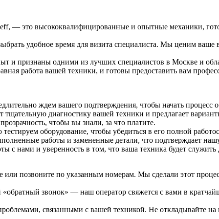
ff, — это высококвалифицированные и опытные механики, готов
выбрать удобное время для визита специалиста. Мы ценим ваше 
т и признаны одними из лучших специалистов в Москве и област
авная работа вашей техники, и готовы предоставить вам профе
едлительно ждем вашего подтверждения, чтобы начать процесс 
ит тщательную диагностику вашей техники и предлагает вариан
розрачность, чтобы вы знали, за что платите.
тестируем оборудование, чтобы убедиться в его полной работо
ыполненные работы и замененные детали, что подтверждает нашу
ты с нами и уверенность в том, что ваша техника будет служить 
те или позвоните по указанным номерам. Мы сделали этот проце
й «обратный звонок» — наш оператор свяжется с вами в кратчай
роблемами, связанными с вашей техникой. Не откладывайте на 